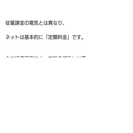
従量課金の電気とは異なり、
ネットは基本的に「定額料金」です。
主に通信速度によって料金プランは変
わりますが、
これまで同等のスピードがあって、料
金が安くなればそれで十分。
ネットスピードは簡単に調べられるの
で、
それに近いプランを選びます。