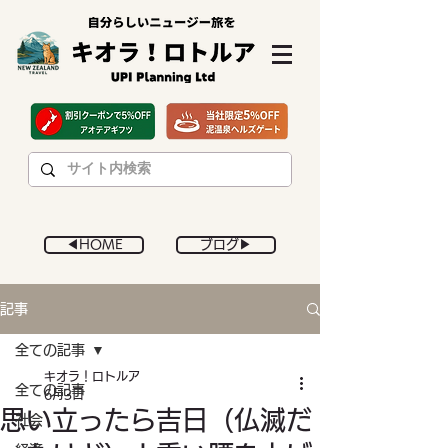
◀︎HOME
ブログ▶︎
記事
全ての記事
キオラ！ロトルア
全ての記事
6月3日
思い立ったら吉日（仏滅だ
社会