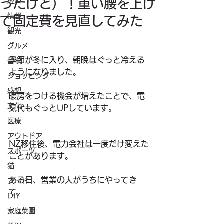
ったけど）！重い腰を上げ
経済
情報
て固定費を見直してみた
観光
グルメ
季節が冬に入り、朝晩はぐっと冷える
留学
ようになりました。
ショッピング
感想
暖房をつける機会が増えたことで、電
文化
気代もぐっとUPしています。
医療
アウトドア
NZ移住後、電力会社は一度だけ変えた
スポーツ
ことがあります。
猫
ある日、営業の人がうちにやってき
フード
て、
DIY
家庭菜園