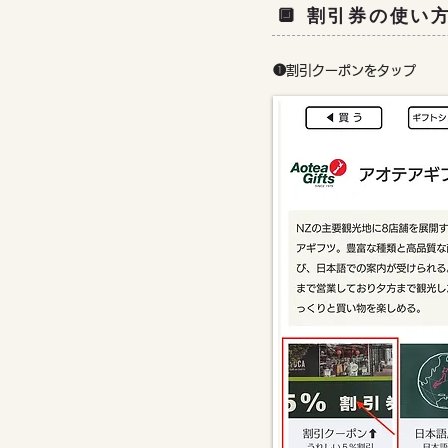
🔲 割引券の使い
❶
割引クーポンをタップ