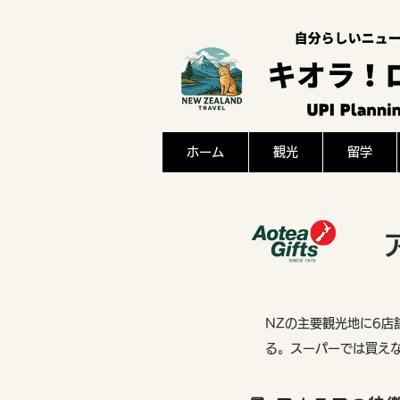
ホーム
観光
留学
NZの主要観光地に6
る。スーパーでは買え