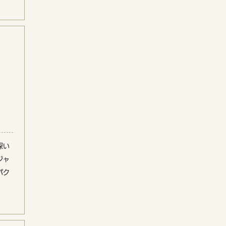
深い
ジャ
パク