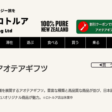
滞在
遊ぶ
食べる
買う
乗る
◀︎買 
アオテアギフツ
店舗を展開するアオテアギフツ。豊富な種類と高品質な商品が並び、日本
ないオリジナル商品が魅力。
※ロトルア店は休業中