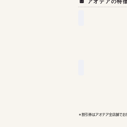
🔲 アオテアの特
割引クーポン⬆️
う
れ
し
い
５%
割
引
日本直送＆免税
荷
物
が
増
え
な
い
＊割引券はアオテア全店舗でお