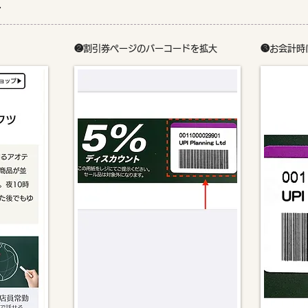
方
❷
割引券ページのバーコードを拡大
❸
お会計時