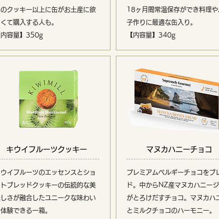
身のクッキー以上に缶がお土産に欲
18ヶ月間常温保存ができ料理や
しくて購入する人も。
子作りに最適な缶入り。
内容量】350g
【内容量】
340g
キウイフルーツクッキー
マヌカハニーチョコ
キウイフルーツのエッセンスとショ
プレミアムベルギーチョコをブ
ートブレッドクッキーの伝統的な美
ド。中からNZ産マヌカハニー
味しさが融合したユニークな味わい
がとろけだすチョコ。マヌカハ
を体験できる一箱。
とミルクチョコのハーモニー
。