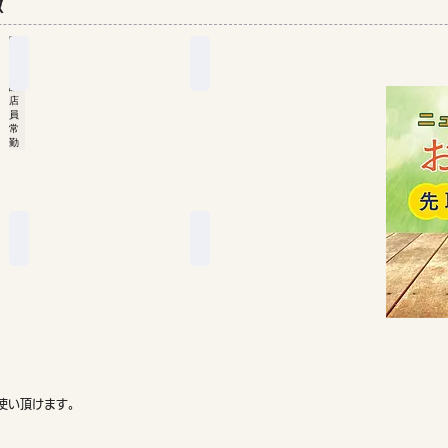
徴
日本語店員常勤
オリジナル商品
日
安
本
全
語
で
で
高
話
い
せ
品
る
質
夜10時まで営業
日本円払受付け
ゆ
NZ＄・
っ
カ
く
ー
り
ド
買
払
物
OK
で
き
る
使い頂けます。