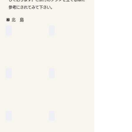
参考にされてみて下さい。
🔲 北 島
オークランド
コロマンデル
タウポ
ワイトモ
ワイカト
ウエリントン