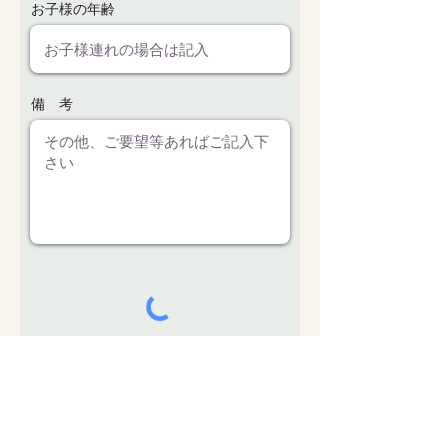
お子様の年齢
備 考
送信する