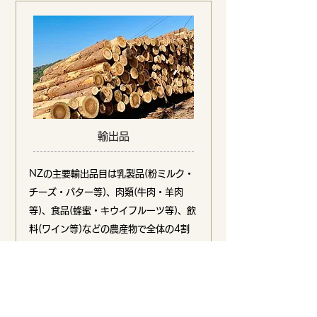
輸出品
NZの主要輸出品目は乳製品(粉ミルク・
チーズ・バター等)、肉類(牛肉・羊肉
等)、食品(蜂蜜・キウイフルーツ等)、飲
料(ワイン等)などの農産物で全体の4割
を占めます。また生産物の8割〜9割は輸
出され国内で消費するのはわずかです。
近年、木材の輸出が伸び丸太の輸出量が
世界一位になったこともあります。