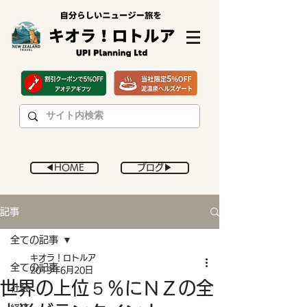
◀︎HOME
ブログ▶︎
記事
全ての記事
キオラ！ロトルア
全ての記事
2019年6月20日
世界の上位５％にＮＺの全
社会