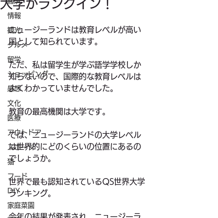
大学がランクイン！
経済
情報
ニュージーランドは教育レベルが高い
観光
国として知られています。
グルメ
留学
ただ、私は留学生が学ぶ語学学校しか
ショッピング
知らないので、国際的な教育レベルは
よくわかっていませんでした。
感想
文化
教育の最高機関は大学です。
医療
アウトドア
では、ニュージーランドの大学レベル
は世界的にどのくらいの位置にあるの
スポーツ
でしょうか。
猫
フード
世界で最も認知されているQS世界大学
DIY
ランキング。
家庭菜園
今年の結果が発表され、ニュージーラ