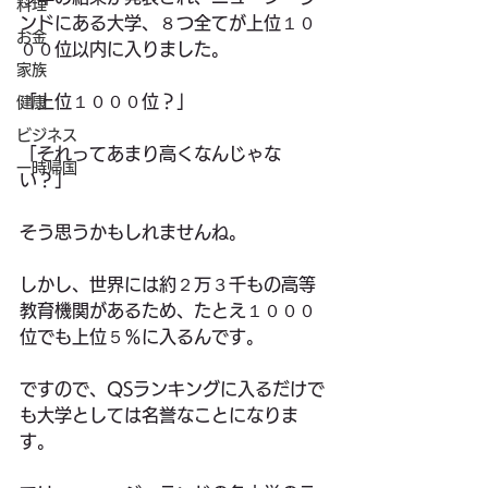
料理
ンドにある大学、８つ全てが上位１０
お金
００位以内に入りました。
家族
「上位１０００位？」
健康
ビジネス
「それってあまり高くなんじゃな
一時帰国
い？」
そう思うかもしれませんね。
しかし、世界には約２万３千もの高等
教育機関があるため、たとえ１０００
位でも上位５％に入るんです。
ですので、QSランキングに入るだけで
も大学としては名誉なことになりま
す。