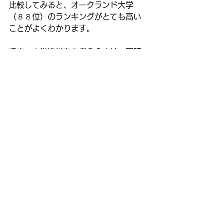
比較してみると、オークランド大学
（８８位）のランキングがとても高い
ことがよくわかります。
将来、大学進学をお考えの方は、国際
的に高い教育レベルを証明しているニ
ュージーランドの大学を進学先の候補
にされてみてはいかがでしょうか。
すべて表示
最新記事