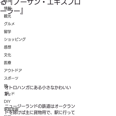
る『ノーザン・エキスプロ
経済
情報
ーラー』
観光
グルメ
留学
ショッピング
感想
文化
医療
アウトドア
スポーツ
猫
オトロハンガにある小さなかわいい
駅。
フード
DIY
ニュージーランドの鉄道はオークラン
家庭菜園
ドを除けば主に貨物用で、駅に行って