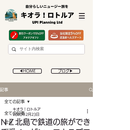
◀︎HOME
ブログ▶︎
記事
全ての記事
キオラ！ロトルア
全ての記事
2020年2月23日
ＮＺ北島で鉄道の旅ができ
社会