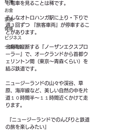
料理
も電車を見ることは稀です。
お金
そんなオトロハンガ駅に上り・下りで
家族
週３回ずつ 『旅客車両』が停車するこ
健康
とがあります。
ビジネス
北島を縦断する『ノーザンエクスプロ
一時帰国
ーラー』で、オークランドから首都ウ
ェリントン間（東京〜青森くらい）を
結ぶ鉄道です。
ニュージーランドの山々や渓谷、草
原、海岸線など、美しい自然の中を片
道１０時間半〜１１時間近くかけて走
ります。
 『ニュージーランドでのんびりと鉄道
の旅を楽しみたい』