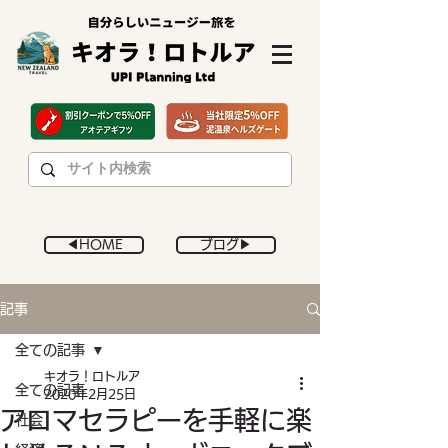
◀︎HOME
ブログ▶︎
記事
全ての記事
キオラ！ロトルア
全ての記事
2020年2月25日
アロマセラピーを手軽に楽
社会