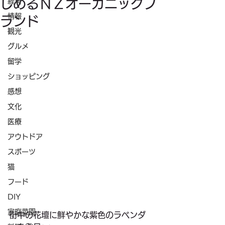
しめるＮＺオーガニックブ
経済
情報
ランド
観光
グルメ
留学
ショッピング
感想
文化
医療
アウトドア
スポーツ
猫
フード
DIY
家庭菜園
街中の花壇に鮮やかな紫色のラベンダ