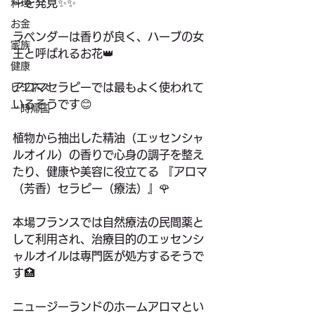
ーを発見✨✨ 
料理
お金
ラベンダーは香りが良く、ハーブの女
家族
王と呼ばれるお花👑
健康
アロマセラピーでは最もよく使われて
ビジネス
いるそうです😊
一時帰国
植物から抽出した精油（エッセンシャ
ルオイル）の香りで心身の調子を整え
たり、健康や美容に役立てる 『アロマ
（芳香）セラピー（療法）』🌹 
本場フランスでは自然療法の民間薬と
して利用され、治療目的のエッセンシ
ャルオイルは専門医が処方するそうで
す🏥
ニュージーランドのホームアロマとい