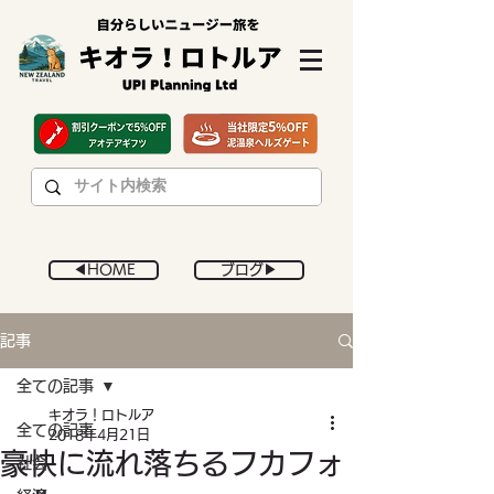
◀︎HOME
ブログ▶︎
記事
全ての記事
キオラ！ロトルア
全ての記事
2018年4月21日
豪快に流れ落ちるフカフォ
社会