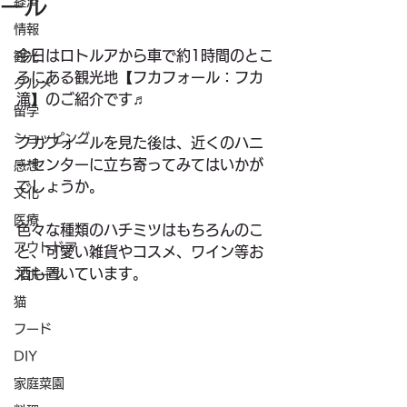
ール
経済
情報
今日はロトルアから車で約1時間のとこ
観光
ろにある観光地【フカフォール：フカ
グルメ
滝】のご紹介です♬
留学
ショッピング
フカフォールを見た後は、近くのハニ
ーセンターに立ち寄ってみてはいかが
感想
でしょうか。
文化
医療
色々な種類のハチミツはもちろんのこ
アウトドア
と、可愛い雑貨やコスメ、ワイン等お
酒も置いています。
スポーツ
猫
フード
DIY
家庭菜園