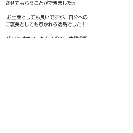
させてもらうことができました♬
 お土産としても良いですが、自分への
ご褒美としても惹かれる逸品でした！
 店内にはカフェもあるので、休憩場所
としても良いと思います。
 フカフォールの
動画・詳細はこちら
 興味のある方はご覧になってみてくだ
さい^^