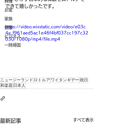
料理
できて嬉しかったです。
お金
家族
https://video.wixstatic.com/video/e03c
健康
4a_f961aed5ac1e46f4bf037cc197c32
ビジネス
030/1080p/mp4/file.mp4
一時帰国
ニュージーランド
ロトルア
ワイタンギデー
祝日
和楽器
日本人
すべて表示
最新記事