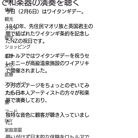
で和楽器の演奏を聴く
経済
情報
今日（2月6日）はワイタンギデー。
観光
1840年、先住民マオリ族と英国君主の
グルメ
間で結ばれたワイタンギ条約を記念し
留学
たNZの祝日です。
ショッピング
ロトルアではワイタンギデーを祝うセ
感想
レモニーが高級温泉施設のワイアリキ
文化
で開催されました。
医療
アウトドア
夕方のステージをちょっとのぞいてみ
たら日本人アーティストの方々が和楽
スポーツ
器で演奏しており、
猫
フード
独特な音色に観客が聴き入っていまし
DIY
た。
家庭菜園
思いがけず日本的な体験をロトルアで