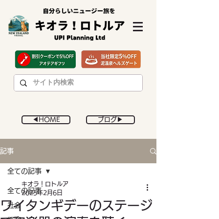
◀︎HOME
ブログ▶︎
記事
全ての記事
キオラ！ロトルア
全ての記事
2025年2月6日
ワイタンギデーのステージ
社会