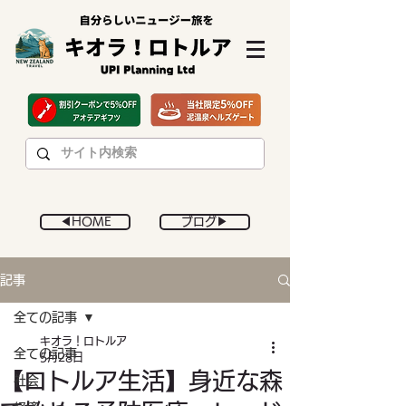
◀︎HOME
ブログ▶︎
記事
全ての記事
キオラ！ロトルア
全ての記事
5月28日
【ロトルア生活】身近な森
社会