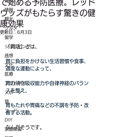
で始める予防医療。レッド
経済
情報
ウッズがもたらす驚きの健
観光
康効果
グルメ
更新日：
6月3日
留学
「胃活」とは、
ショッピング
感想
胃に負担をかけない生活習慣や食事、
文化
適度な運動によって、
医療
胃の消化吸収能力や自律神経のバラン
アウトドア
スを整え、
スポーツ
猫
胃もたれや胃痛などの不調を予防・改
フード
善する活動
。
DIY
なんだそうです。
家庭菜園