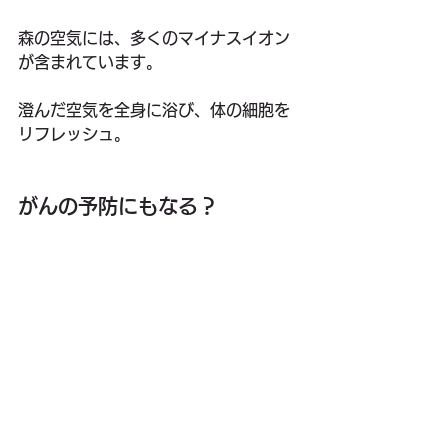
森の空気には、多くのマイナスイオン
が含まれています。
澄んだ空気を全身に浴び、体の細胞を
リフレッシュ。
がんの予防にもなる？
フォレスト・バッシングという言葉も
あり、森林浴は何となく西洋由来なの
かと思っていました。
実際は日本が発祥で、研究も進んでい
ます。
特に注目に値するのは、森林浴が「が