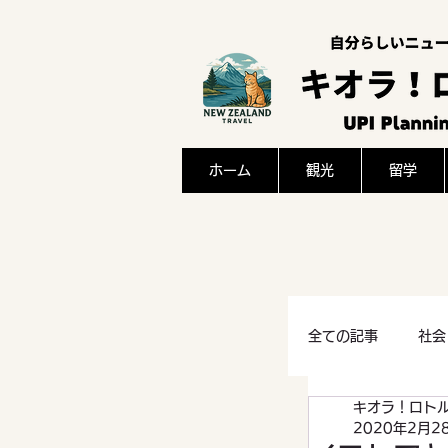
ホーム
観光
留学
全ての記事
社会
キオラ！ロト
感想
文化
2020年2月2