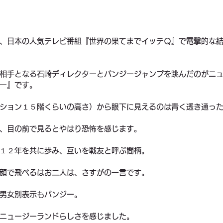
、日本の人気テレビ番組『世界の果てまでイッテＱ』で電撃的な
相手となる石崎ディレクターとバンジージャンプを跳んだのがニ
ー』です。
ション１５階くらいの高さ）から眼下に見えるのは青く透き通っ
、目の前で見るとやはり恐怖を感じます。
１２年を共に歩み、互いを戦友と呼ぶ間柄。
顔で飛べるはお二人は、さすがの一言です。
男女別表示もバンジー。
ニュージーランドらしさを感じました。