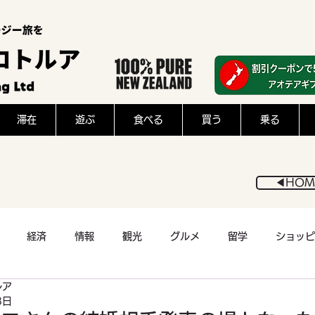
滞在
遊ぶ
食べる
買う
乗る
◀︎HOM
経済
情報
観光
グルメ
留学
ショッピ
ルア
医療
アウトドア
スポーツ
猫
フード
8日