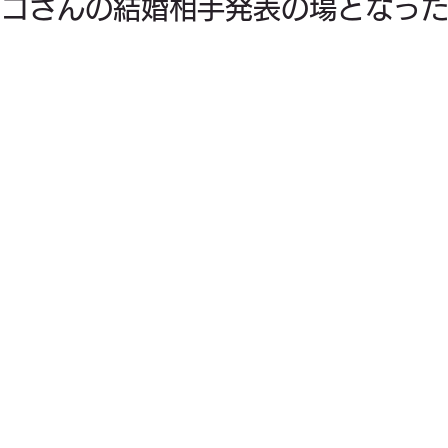
ヤコさんの結婚相手発表の場となっ
』
料理
お金
家族
健康
ビジネス
一時帰国