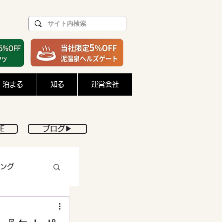
泊まる
知る
運営会社
E
ブログ▶︎
ング
DIY