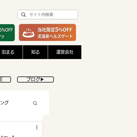
泊まる
知る
運営会社
E
ブログ▶︎
ング
DIY