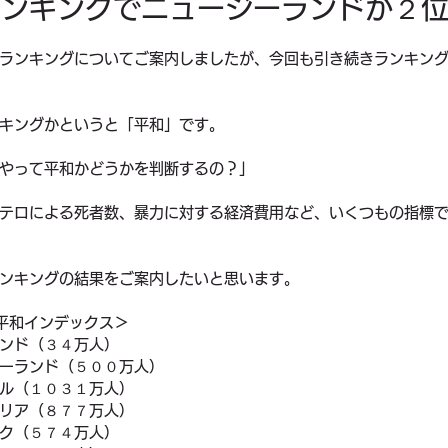
ランキングでニュージーランドが２
料理
お金
家族
健康
ビジネス
一時帰国
ランキングについてご案内しましたが、今回も引き続きランキン
キングかというと「平和」です。
やって平和かどうかを判断するの？」
テロによる死者数、暴力に対する経済費用など、いくつもの指標
ンキングの結果をご案内したいと思います。
界平和インデックス＞
ンド（３４万人）
ーランド（５００万人）　
ル（１０３１万人）　
リア（８７７万人）　
ク（５７４万人）　