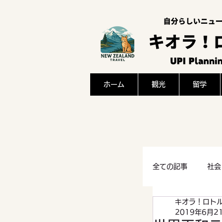
ホーム
観光
留学
全ての記事
社会
キオラ！ロト
感想
文化
2019年6月2