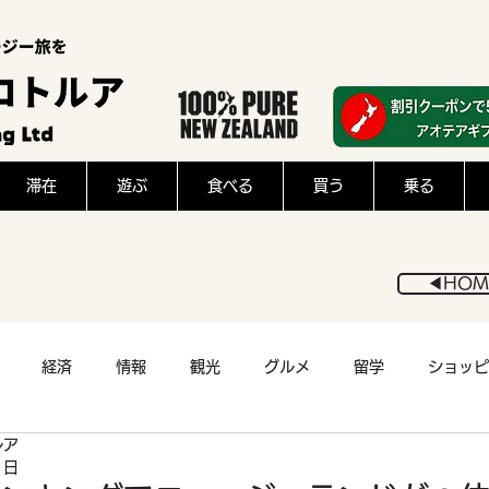
滞在
遊ぶ
食べる
買う
乗る
◀︎HOM
経済
情報
観光
グルメ
留学
ショッピ
ルア
医療
アウトドア
スポーツ
猫
フード
1日