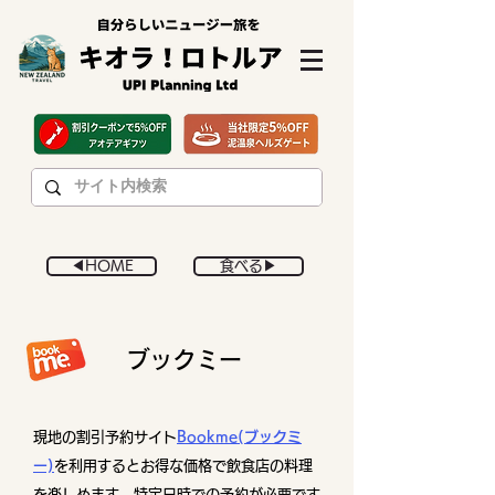
◀︎HOME
食べる▶︎
​ブックミー
現地の割引予約サイト
Bookme(ブックミ
ー)
を利用するとお得な価格で飲食店の料理
を楽しめます。
特定日時での予約が必要です