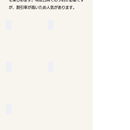
が、割引率が高いため人気があります。
ロトルア・タウポ
タウランガ
オークランド
クライストチャーチ
クイーンズタウン