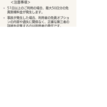
＜注意事項＞
51日以上のご利用の場合、最大50日分の免
責割増料金が発生します。
事故が発生した場合、利用者の免責オプショ
ンの内容や過失に関係なく、正確な第三者の
詳細を収集するのは利用者の責任です。
ストレスフリープラスの免責が適用されず、
ルーフ/ルーフトップ ポッドの損傷または 1
台の車両の横転事故が発生した場合、JUCY
の車両および第三者の車両および/または所
有物への損傷をカバーするために、最大
$5,000の料金が適用されます。
リスクテイカーを選択された場合:
超過分をカバーする保証金は、別のプロバイ
ダーとの代替保険に加入している場合でも、
雇用者のクレジットカードのセキュリティと
して承認されます。
この保証金の全部または一部は事故が発生し
た場合、JUCYによって請求され、損害額が
決定されるまで保持されます。保証金と損害
費用の差額は確定次第返還されます。
ニュージーランドでは保険が義務付けられて
いないため第三者によって引き起こされた損
害を修理するための費用は回収できない場合