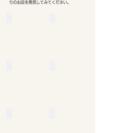
りのお店を発見してみてください。
レストラン街
ビュッフェ
Eat
Streat
カフェ・ベーカリー
NZ料理 etc
Cafe・
Italian
Bakery
etc
アジア料理
日本食・SUSHI
Asian
Japanese
Cuisine