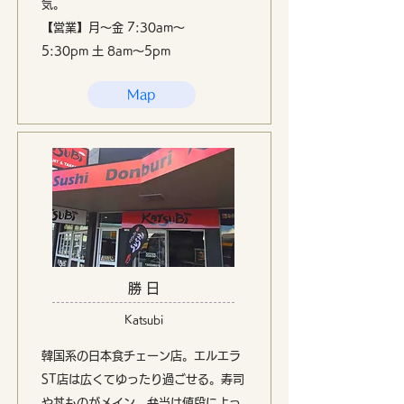
気。
【営業】
月〜金 7:30am〜
5:30pm 土 8am〜5pm
Map
勝 日
Katsubi
韓国系の日本食チェーン店。エルエラ
ST店は広くてゆったり過ごせる。寿司
や丼ものがメイン。弁当は値段によっ