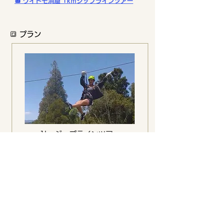
🔲 ワイトモ洞窟 1kmジップラインツアー
🔳 プラン
1kmジップラインツアー
1km Zipline Tour
長さと高さが増していく10種類のジ
ップラインを体験。マオリ族の歴史も
学べるガイド付きツアー。
【料金】大人$140 子供$105