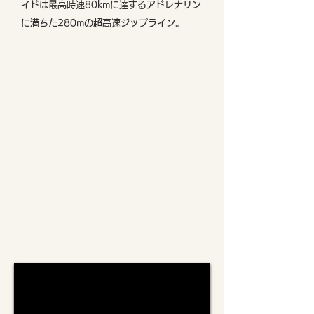
イドは最高時速80kmに達するアドレナリン
に満ちた280mの超高速ジップライン。