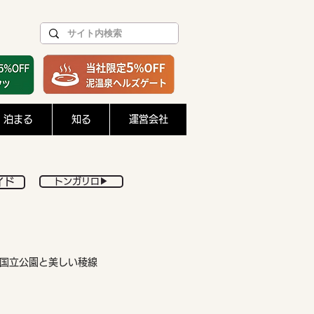
泊まる
知る
運営会社
イド
トンガリロ▶︎
ロ国立公園と美しい稜線