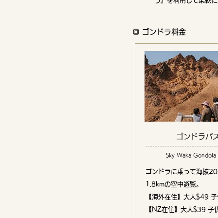
う』を利用して柔軟に
🔳 ゴンドラ料金
ゴンドラパ
Sky Waka Gondola 
ゴンドラに乗って海抜20
1.8kmの空中遊覧。
【海外在住】大人$49 子
【NZ在住】大人$39 子供