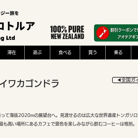
滞在
遊ぶ
食べる
買う
乗る
◀︎全国ガ
カイワカゴンドラ
って海抜2020mの展望台へ。見渡せるのは広大な世界遺産トンガリ
で最も高い場所にあるカフェで景色を楽しみながら飲むコーヒーは格別。