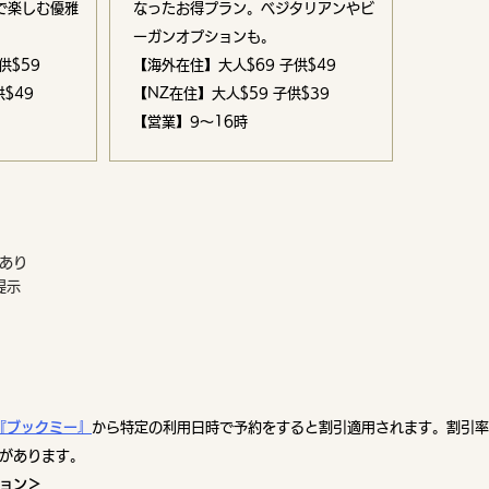
で楽しむ優雅
なったお得プラン。ベジタリアンやビ
ーガンオプションも。
供$59
【海外在住】大人$69 子供$49
$49
【NZ在住】大人$59 子供$39
【営業】9〜16時
あり
提示
​
『ブックミー』
から特定の利用日時で予約をすると割引適用されます。割引率
があります。
ョン＞