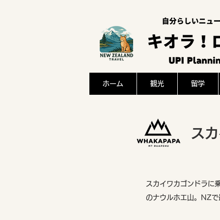
ホーム
観光
留学
​ス
スカイワカゴンドラに乗
のナウルホエ山。NZ