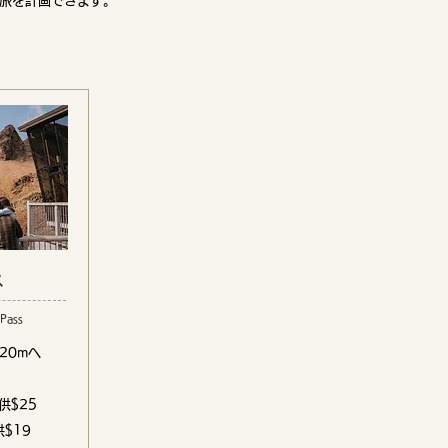
旅を計画できます。
ス
Pass
20mへ
供$25
$19