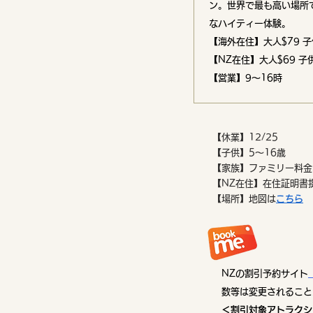
ン。世界で最も高い場所
なハイティー体験。
【海外在住】大人$79 子
【NZ在住】大人$69 子供
【営業】9〜16時
【休業】12/25
【子供】5〜16歳
【家族】ファミリー料金
【NZ在住】在住証明書
【場所】地図は
こちら​
NZの割引予約サイト
数等は変更されること
＜割引対象アトラクシ