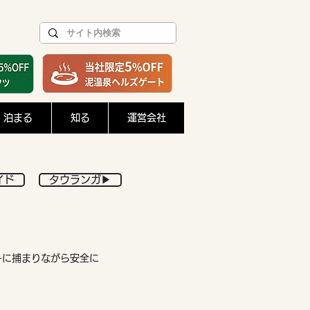
泊まる
知る
運営会社
イド
タウランガ▶︎
ーに捕まりながら安全に
。