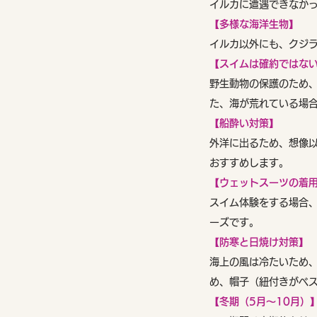
イルカに遭遇できなか
【多様な海洋生物】
イルカ以外にも、クジ
【スイムは確約ではな
野生動物の保護のため
た、海が荒れている場
【船酔い対策】
外洋に出るため、想像
おすすめします。
【ウェットスーツの着
スイム体験をする場合
ーズです。
【防寒と日焼け対策】
海上の風は冷たいため
め、帽子（紐付きがベ
【冬期（5月〜10月）