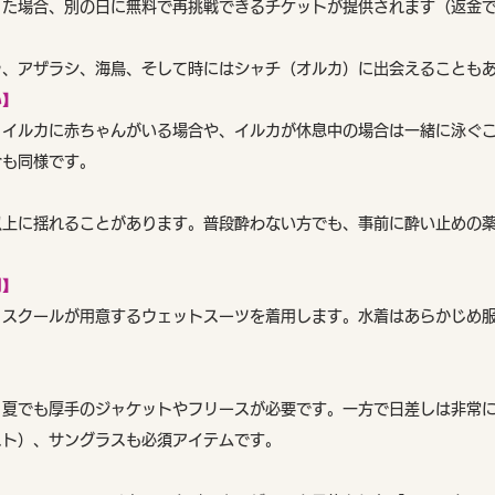
った場合、別の日に無料で再挑戦できるチケットが提供されます（返金
ラ、アザラシ、海鳥、そして時にはシャチ（オルカ）に出会えることも
い】
、イルカに赤ちゃんがいる場合や、イルカが休息中の場合は一緒に泳ぐ
合も同様です。
以上に揺れることがあります。普段酔わない方でも、事前に酔い止めの
用】
、スクールが用意するウェットスーツを着用します。水着はあらかじめ
、夏でも厚手のジャケットやフリースが必要です。一方で日差しは非常
スト）、サングラスも必須アイテムです。
】