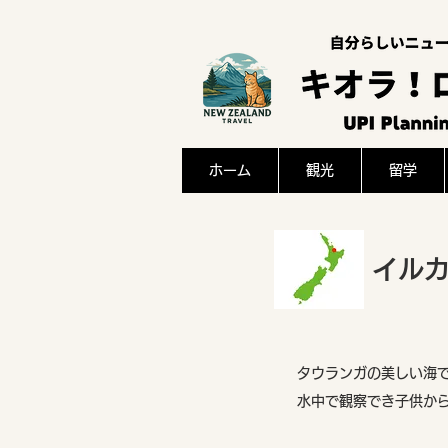
ホーム
観光
留学
イル
タウランガの美しい海
水中で観察でき子供か