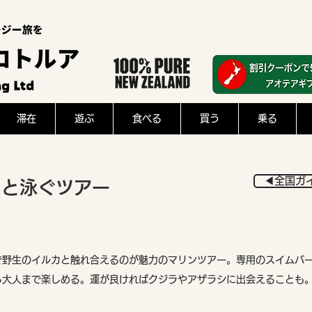
滞在
遊ぶ
食べる
買う
乗る
◀︎全国ガ
カと泳ぐツアー
で野生のイルカと触れ合えるのが魅力のマリンツアー。専用のスイムバ
ら大人まで楽しめる。運が良ければクジラやアザラシに出会えることも