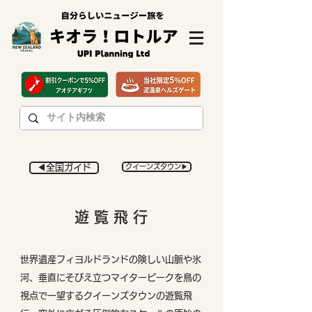
◀︎全国ガイド
クイーンズタウン▶︎
遊 覧 飛 行
世界遺産フィヨルドランドの険しい山脈や氷
河、垂直にそびえ立つマイターピークを鳥の
視点で一望するクイーンズタウンの遊覧飛