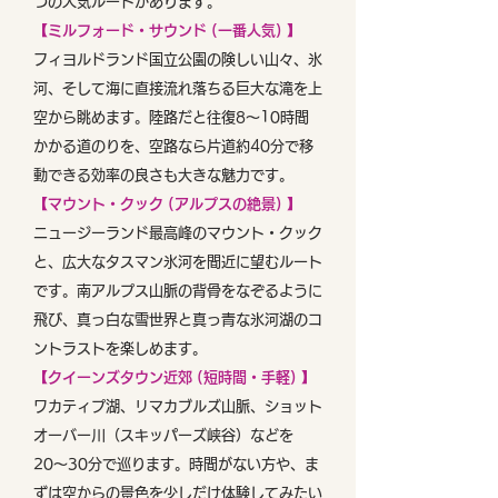
つの人気ルートがあります。
【ミルフォード・サウンド (一番人気) 】
フィヨルドランド国立公園の険しい山々、氷
河、そして海に直接流れ落ちる巨大な滝を上
空から眺めます。陸路だと往復8〜10時間
かかる道のりを、空路なら片道約40分で移
動できる効率の良さも大きな魅力です。
【マウント・クック (アルプスの絶景) 】
ニュージーランド最高峰のマウント・クック
と、広大なタスマン氷河を間近に望むルート
です。南アルプス山脈の背骨をなぞるように
飛び、真っ白な雪世界と真っ青な氷河湖のコ
ントラストを楽しめます。
【クイーンズタウン近郊 (短時間・手軽) 】
ワカティプ湖、リマカブルズ山脈、ショット
オーバー川（スキッパーズ峡谷）などを
20〜30分で巡ります。時間がない方や、ま
ずは空からの景色を少しだけ体験してみたい