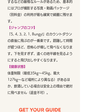
するなどの厳格なルールがあるため、基本的
にはプロが撮影する写真・動画パッケージ
（別料金）の利用が最も確実で綺麗に残せま
す。
【ジャンプのコツ】
「5, 4, 3, 2, 1, Bungy!」のカウントダウン
の直後に飛ぶのが一番楽です。躊躇して時間
が経つほど、恐怖心が増して飛べなくなりま
す。下を見すぎず、遠くの地平線を見るよう
にすると飛び出しやすくなります。
【健康状態】
体重制限（最低35kg〜45kg、最大
127kg〜など場所により異なる）があるほ
か、飲酒している場合は安全上の理由で絶対
に飛べません（返金不可）。