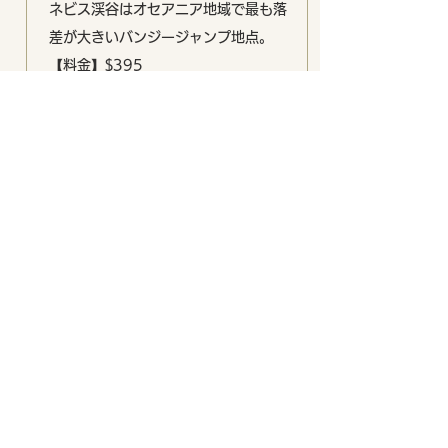
ネビス渓谷はオセアニア地域で最も落
差が大きいバンジージャンプ地点。
【料金】$395
【時間】4時間
【集合
】
こちら
【キャンセル
】24時間前まで無料
【今すぐ予約＆後で支払う
】OK
詳細情報・空き状況