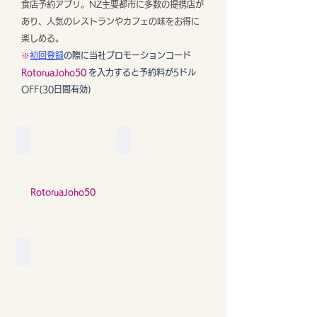
食店予約アプリ。NZ主要都市に多数の提携店が
あり、人気のレストランやカフェの味をお得に
楽しめる。
※
初回登録
の際に当社プロモーションコード
RotoruaJoho50
を入力すると予約料が5ドル
OFF(30日間有効)
初回無料登録
飲食店検索
RotoruaJoho50
よくある質問