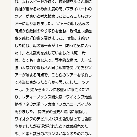
は、歩行スピードが遅く、長距離を歩くと膝に
負担が掛かるため自由度の高いプライベートの
ツアーが良いと考え検索したところこちらのツ
アーに辿り着きました。 ツアーの申し込みの
時点から数回のやり取りを重ね、親切且つ謙虚
さを感じ好印象を受けました。 実際、お会い
した時は、母の第一声が「一目あって気に入っ
た！」と太鼓判を推していました（笑） 母
は、とても正直な人で、野生的な勘は、人一倍
強い人なので母も私と同じ印象を受けておりツ
アーが始まる時点で、こちらのツアーを予約し
て本当に良かったと心から思いました。 ツア
ーは、9:30からホテルにお迎えに来てくださ
り、レディーノックス間欠泉→ワイオタプ地熱
地帯→タウポ湖→フカ滝→フカハニーバイブを
周りました。 間欠泉の歴史と噴出に感動し、
ワイオタプのデビルズバスの色彩はとても色鮮
やかでしたが私達が訪れたときは黄緑色のた
め、ヒ素と鉄分のバランスが半々のためこのよ