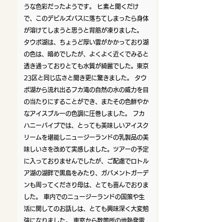
うな色彩だったようです。 ヒ素と聞くだけ
で、このデビルズバスに落ちてしまったら身体
が溶けてしまうと思うと背筋が凍りました。
タウポ湖は、ちょうど厚い雲がかかっており湖
の色は、暗めでしたが、よくよく近くでみると
透き通っておりとても水質が綺麗でした。東京
23区と同じ広さと聞き更に驚きました。 タウ
ポ湖から流れ出るフカ滝の自然の水の威力を目
の当たりにすることができ、またその色鮮やか
なアイスブルーの色調に圧巻しました。 フカ
ハニーバイブでは、とっても美味しいアイスク
リームを堪能しニュージーランドの乳製品の美
味しいさを改めて実感しました。ツアーの予定
に入っておりませんでしたが、ご配慮でロトル
ア湖の湖畔で黒鳥をみたり、ガバメントガーデ
ンも周ってくださり母は、とても喜んでおりま
した。 車内でのニュージーランドの国策や生
活に関してのお話しは、とても興味深く大変勉
強になりました。 車窓から数箇所の地熱発電