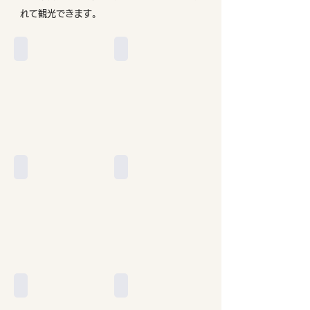
れて観光できます。
オラケイコラコ
ホビット村ロケ地
ホビット村ロケ地
ワイトモ洞窟ツチボタル
ロトルア市街観光
ロトルア市街観光