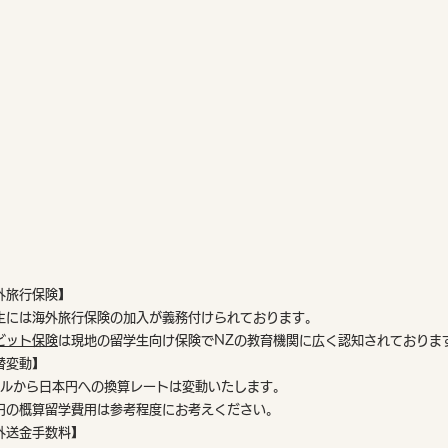
外旅行保険】
生には海外旅行保険の加入が義務付けられております。
ービット保険
は現地の留学生向け保険でNZの教育機関に広く認知されておりま
替変動】
Zドルから日本円への換算レートは変動いたします。
円の概算留学費用は参考程度にお考えください。
外送金手数料】