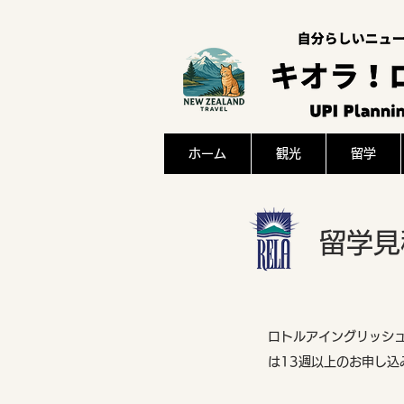
ホーム
観光
留学
留学見
ロトルアイングリッシ
は13週以上のお申し込