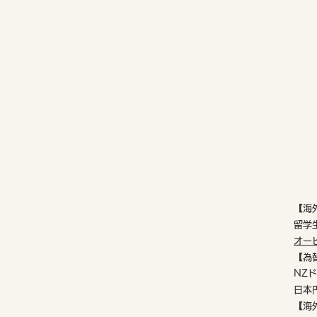
【海
留学
​オ
【為
​N
日本
【海