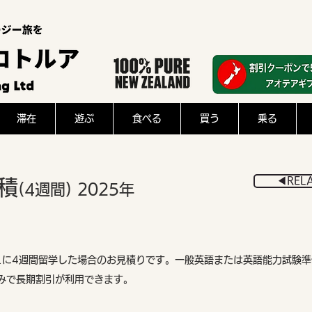
滞在
遊ぶ
食べる
買う
乗る
◀︎REL
積
(4週間)
2025
年
ュに4週間留学した場合のお見積りです。一般英語または英語能力試験準
みで長期割引が利用できます。