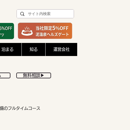
泊まる
知る
運営会社
A
無料相談▶︎
備のフルタイムコース