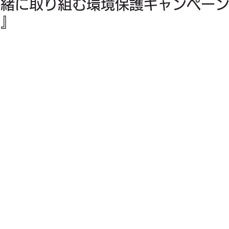
一緒に取り組む環境保護キャンペー
ス』
料理
お金
家族
健康
ビジネス
一時帰国