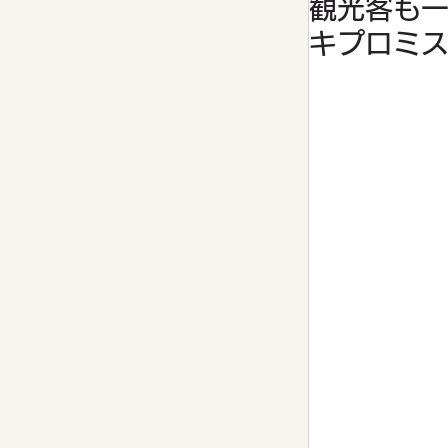
観光客も
キプロミ
家庭菜園