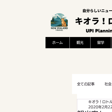
ホーム
観光
留学
全ての記事
社会
キオラ！ロト
感想
文化
2020年2月2