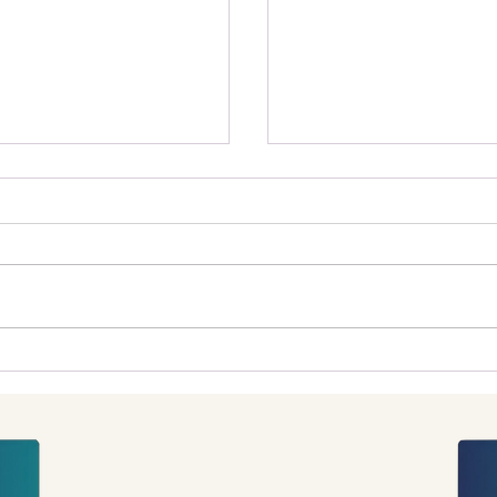
ガバメントガーデンの
ンド旅行は南島だけじ
い！国内で愛される聖
」で世界最高峰のラフ