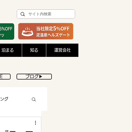
泊まる
知る
運営会社
E
ブログ▶︎
ング
DIY