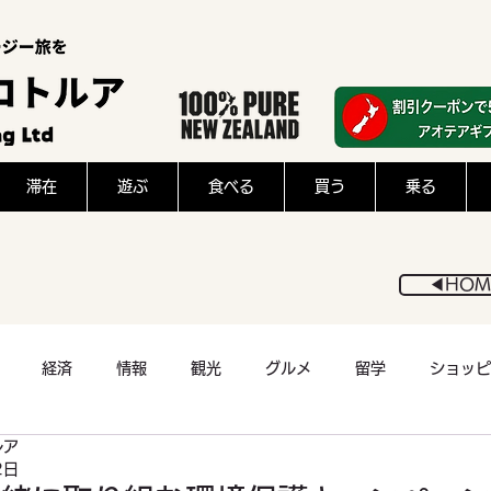
滞在
遊ぶ
食べる
買う
乗る
◀︎HOM
経済
情報
観光
グルメ
留学
ショッピ
ルア
医療
アウトドア
スポーツ
猫
フード
2日