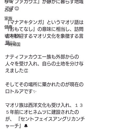
料理
ティファカウエ』が静かに暮らす地域
です😌 
お金
家族
『マナアキタンガ』というマオリ語は
健康
『おもてなし』の意味に相当し、訪問
ビジネス
者を歓迎するマオリ文化を象徴する言
葉🙋‍♀️
一時帰国
ナティファカウエ一族も外部からの
人々を受け入れ、自らの土地を分け与
えました👏
そしてその場所に築かれたのが現在の
ロトルアです✨
マオリ族は西洋文化も受け入れ、１３
５年前にオヒネムツに建設されたの
が、 『セントフェイスアングリカンチ
ャーチ』🔔