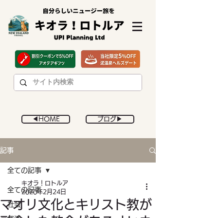
◀︎HOME
ブログ▶︎
記事
全ての記事
キオラ！ロトルア
全ての記事
2020年2月24日
マオリ文化とキリスト教が
社会