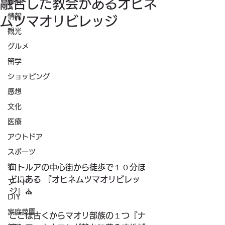
融合した教会があるオヒネ
経済
情報
ムツマオリビレッジ
観光
グルメ
留学
ショッピング
感想
文化
医療
アウトドア
スポーツ
猫
ロトルアの中心街から徒歩で１０分ほ
どにある 『オヒネムツマオリビレッ
フード
ジ』⛪️ 
DIY
家庭菜園
ここは古くからマオリ部族の１つ『ナ