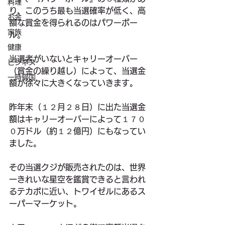
料理
り、このうち最も当選確率が低く、高
お金
額な賞金を得られるのはパワーボー
家族
ル。
健康
当選者がいないとキャリーオーバー
ビジネス
（賞金の繰り越し）によって、当選金
一時帰国
額が徐々に大きくなっていきます。
昨年末（１２月２８日）に出た当選金
額はキャリーオーバーによって１７０
０万ドル（約１２億円）にもなってい
ました。
その当選クジが販売されたのは、世界
一きれいな星空を鑑賞できると言われ
るテカポに近い、トワイゼルにあるス
ーパーマーケット。