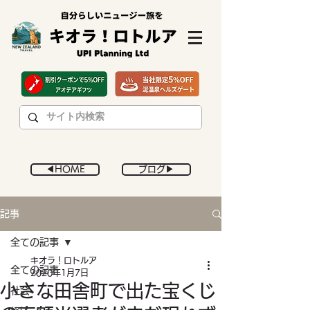
◀︎HOME
ブログ▶︎
記事
全ての記事
キオラ！ロトルア
全ての記事
2020年1月7日
小さな田舎町で出た宝くじ
社会