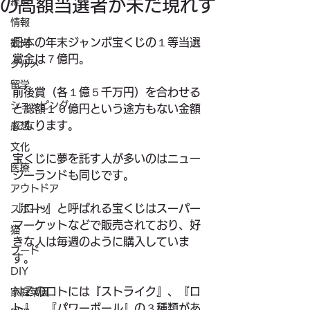
の高額当選者が未だ現れず
経済
情報
日本の年末ジャンボ宝くじの１等当選
観光
賞金は７億円。
グルメ
留学
前後賞（各１億５千万円）を合わせる
ショッピング
と総額１０億円という途方もない金額
になります。
感想
文化
宝くじに夢を託す人が多いのはニュー
医療
ジーランドも同じです。
アウトドア
『ロト』と呼ばれる宝くじはスーパー
スポーツ
マーケットなどで販売されており、好
猫
きな人は毎週のように購入していま
フード
す。
DIY
ＮＺのロトには『ストライク』、『ロ
家庭菜園
ト』、『パワーボール』の３種類があ