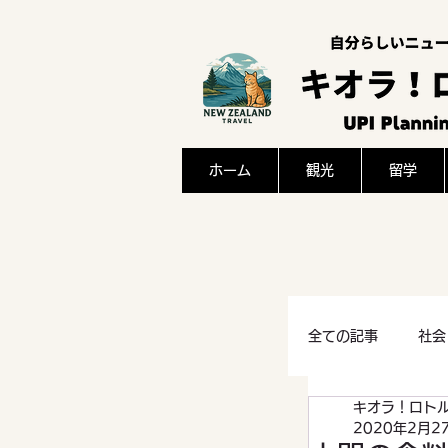
ホーム
観光
留学
全ての記事
社会
キオラ！ロト
感想
文化
2020年2月2