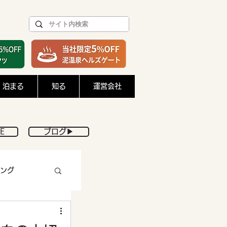
泊まる
知る
運営会社
E
ブログ▶︎
ング
DIY