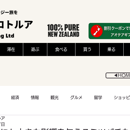
滞在
遊ぶ
食べる
買う
乗る
◀︎HOM
経済
情報
観光
グルメ
留学
ショッピ
ルア
医療
アウトドア
スポーツ
猫
フード
7日