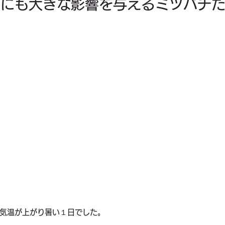
料にも大きな影響を与えるミツバチ
料理
お金
家族
健康
ビジネス
一時帰国
気温が上がり暑い１日でした。