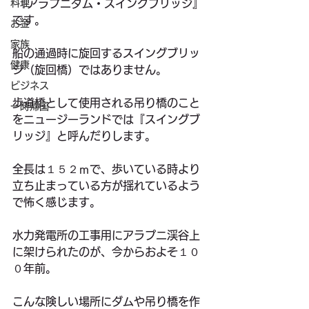
料理
 『アラプニダム・スイングブリッジ』
です。
お金
家族
船の通過時に旋回するスイングブリッ
健康
ジ（旋回橋）ではありません。
ビジネス
歩道橋として使用される吊り橋のこと
一時帰国
をニュージーランドでは『スイングブ
リッジ』と呼んだりします。
全長は１５２ｍで、歩いている時より
立ち止まっている方が揺れているよう
で怖く感じます。
水力発電所の工事用にアラプニ渓谷上
に架けられたのが、今からおよそ１０
０年前。
こんな険しい場所にダムや吊り橋を作