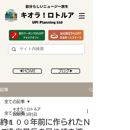
◀︎HOME
ブログ▶︎
記事
全ての記事
キオラ！ロトルア
全ての記事
2020年3月5日
約１００年前に作られたＮ
社会