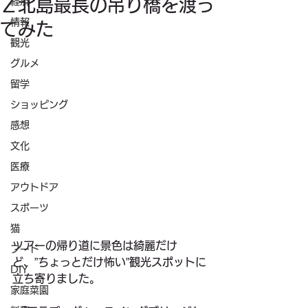
Ｚ北島最長の吊り橋を渡っ
経済
情報
てみた
観光
グルメ
留学
ショッピング
感想
文化
医療
アウトドア
スポーツ
猫
ツアーの帰り道に景色は綺麗だけ
フード
ど、”ちょっとだけ怖い”観光スポットに
DIY
立ち寄りました。
家庭菜園