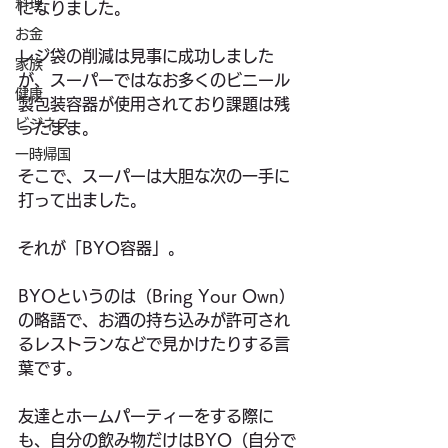
料理
になりました。
お金
レジ袋の削減は見事に成功しました
家族
が、スーパーではなお多くのビニール
健康
製包装容器が使用されており課題は残
ビジネス
ったまま。
一時帰国
そこで、スーパーは大胆な次の一手に
打って出ました。
それが「BYO容器」。
BYOというのは（Bring Your Own）
の略語で、お酒の持ち込みが許可され
るレストランなどで見かけたりする言
葉です。
友達とホームパーティーをする際に
も、自分の飲み物だけはBYO（自分で