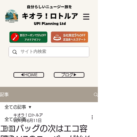
◀︎HOME
ブログ▶︎
記事
全ての記事
キオラ！ロトルア
全ての記事
2019年6月11日
エコバッグの次はエコ容
社会