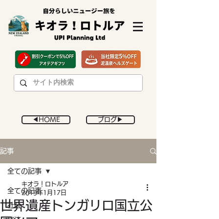
◀︎HOME
ブログ▶︎
記事
全ての記事
キオラ！ロトルア
全ての記事
2019年1月17日
世界遺産トンガリロ国立公
社会