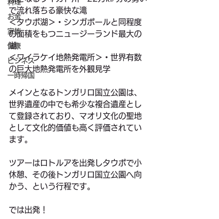
料理
で流れ落ちる豪快な滝
お金
＜タウポ湖＞・シンガポールと同程度
家族
の面積をもつニュージーランド最大の
湖
健康
＜ワイラケイ地熱発電所＞・世界有数
ビジネス
の巨大地熱発電所を外観見学
一時帰国
メインとなるトンガリロ国立公園は、
世界遺産の中でも希少な複合遺産とし
て登録されており、マオリ文化の聖地
として文化的価値も高く評価されてい
ます。
ツアーはロトルアを出発しタウポで小
休憩、その後トンガリロ国立公園へ向
かう、という行程です。
では出発！