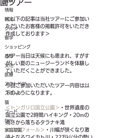
園ツアー
経済
情報
＜以下の記事は当社ツアーにご参加い
観光
ただいたお客様の掲載許可をいただき
グルメ
作成しております＞
留学
ショッピング
ツアー当日は天候にも恵まれ、すがす
感想
がしい夏のニュージーランドを体験し
文化
ていただくことができました。
医療
アウトドア
今回ご参加いただいたツアー内容は以
下のようになります。
スポーツ
猫
＜トンガリロ国立公園＞
・世界遺産の
フード
国立公園で2時間ハイキング・20mの
DIY
高さから落ちるタラナキ滝
＜フカフォール＞
・川幅が狭くなり激
家庭菜園
流となるワイカト川・22万kl/分の勢い