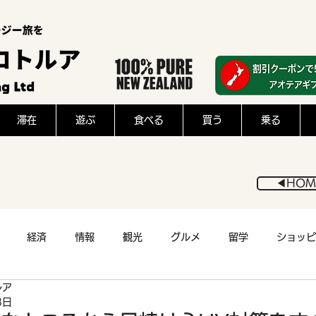
滞在
遊ぶ
食べる
買う
乗る
◀︎HOM
経済
情報
観光
グルメ
留学
ショッピ
ルア
医療
アウトドア
スポーツ
猫
フード
8日