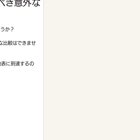
べき意外な
ょうか？
な比較はできませ
地表に到達するの