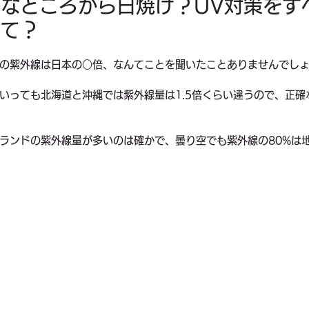
なところから日焼け？UV対策をす
って？
料理
お金
家族
健康
ビジネス
一時帰国
の紫外線は日本の○倍、なんてことを聞いたことありませんでし
いっても北海道と沖縄では紫外線量は1.5倍くらい違うので、正確
ランドの紫外線量が多いのは確かで、曇り空でも紫外線の80%は