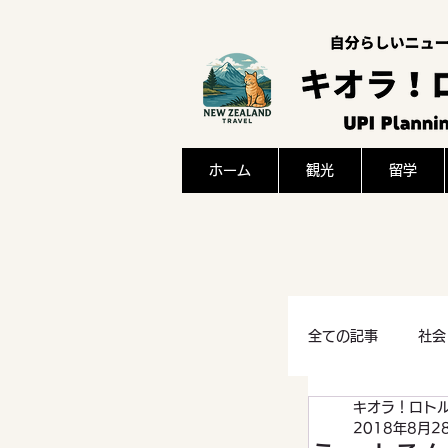
ホーム
観光
留学
全ての記事
社会
キオラ！ロト
感想
文化
2018年8月2