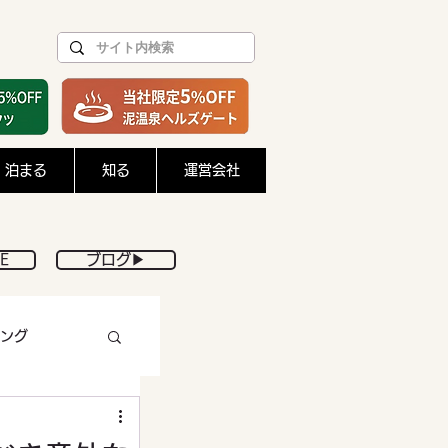
泊まる
知る
運営会社
E
ブログ▶︎
ング
DIY