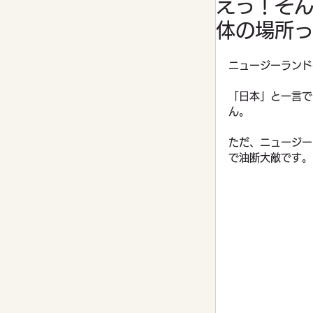
えっ！そん
体の場所
家庭菜園
ニュージーランド
「日本」と一言で
ん。
ただ、ニュージー
で油断大敵です。