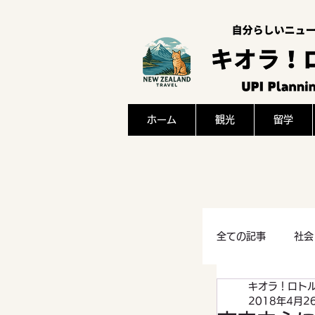
ホーム
観光
留学
全ての記事
社会
キオラ！ロト
感想
文化
2018年4月2