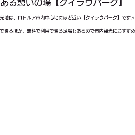
にある憩いの場【クイラウパーク】
料理
お金
家族
健康
ビジネス
一時帰国
光地は、ロトルア市内中心地にほど近い【クイラウパーク】です
できるほか、無料で利用できる足湯もあるので市内観光におすす