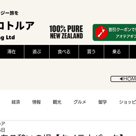
滞在
遊ぶ
食べる
買う
乗る
◀︎HOM
経済
情報
観光
グルメ
留学
ショッピ
ルア
医療
アウトドア
スポーツ
猫
フード
6日