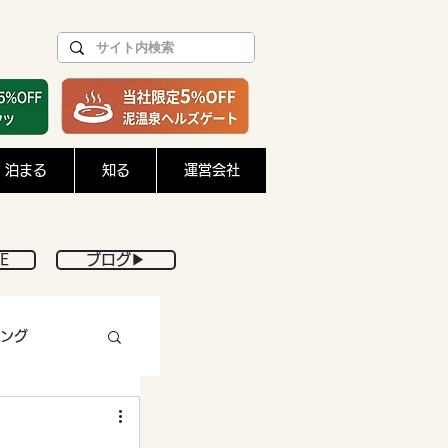
泊まる
知る
運営会社
E
ブログ▶︎
ング
DIY