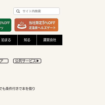
泊まる
知る
運営会社
ルア
公共サービス▶︎
でも条件付きで本を借り