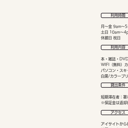
利用時間
月〜金 9am〜5
土日 10am〜
休館日 祝日
利用内容
​本・雑誌・D
WIFI（無料）
パソコン・スキ
白黒/カラープ
貸出条件
短期滞在者：署名
※保証金は返却
アクセス
アイサイトから