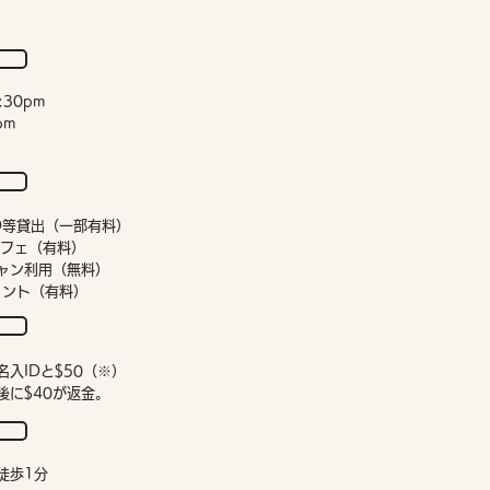
:30pm
4pm
VD等貸出（一部有料）
カフェ（有料）
ャン利用（無料）
リント（有料）
入IDと$50（※）
後に$40が返金。
徒歩1分