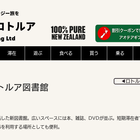
滞在
遊ぶ
食べる
買う
乗る
◀︎ロト
トルア図書館
転した新図書館。広いスペースには本、雑誌、DVDが並ぶ。短期滞在者
fiを利用する場所としても便利。