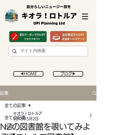
◀︎HOME
ブログ▶︎
記事
全ての記事
キオラ！ロトルア
全ての記事
2018年5月2日
NZの図書館を覗いてみよ
社会