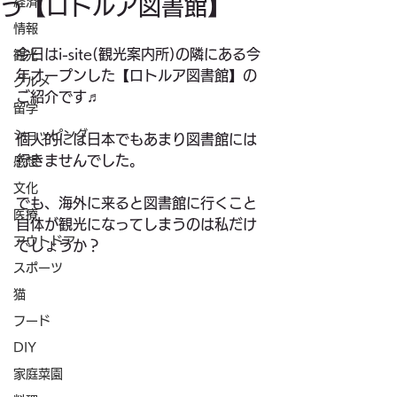
う【ロトルア図書館】
経済
情報
今日はi-site(観光案内所)の隣にある今
観光
年オープンした【ロトルア図書館】の
グルメ
ご紹介です♬
留学
ショッピング
個人的には日本でもあまり図書館には
行きませんでした。
感想
文化
でも、海外に来ると図書館に行くこと
医療
自体が観光になってしまうのは私だけ
アウトドア
でしょうか？
スポーツ
猫
フード
DIY
家庭菜園